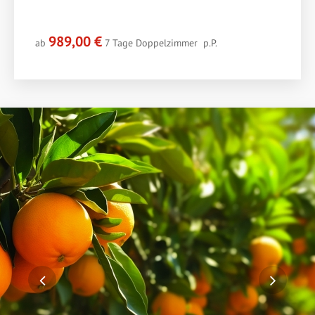
989,00 €
ab
7 Tage
Doppelzimmer
p.P.