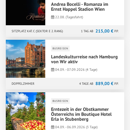
Andrea Bocelli - Romanza im
Ernst Happel Stadion Wien
22.08. (Tagesfahrt)
215,00 €
SITZPLATZ KAT. C (SEKTOR E 2. RANG)
1 TAG AB
P.P.
BUSREISEN
Landeskulturreise nach Hamburg
von Wir aktiv
04.09. - 07.09.2026 (4 Tage)
889,00 €
DOPPELZIMMER
4 TAGE AB
P.P.
BUSREISEN
Erntezeit in der Obstkammer
Österreichs im Boutique Hotel
Erla in Stubenberg
04.09. - 06.09.2026 (3 Tage)