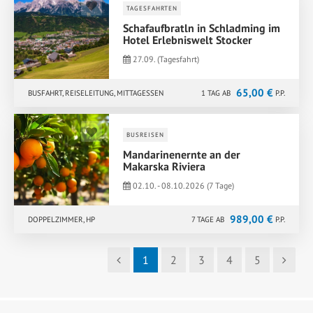
TAGESFAHRTEN
GANG MENÜ
Schafaufbratln in Schladming im
Hotel Erlebniswelt Stocker
27.09. (Tagesfahrt)
65,00 €
BUSFAHRT, REISELEITUNG, MITTAGESSEN
1 TAG AB
P.P.
BUSREISEN
Mandarinenernte an der
Makarska Riviera
02.10. - 08.10.2026 (7 Tage)
989,00 €
DOPPELZIMMER, HP
7 TAGE AB
P.P.
1
2
3
4
5