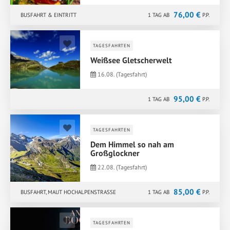
76,00 €
BUSFAHRT & EINTRITT
1 TAG AB
P.P.
TAGESFAHRTEN
Weißsee Gletscherwelt
16.08. (Tagesfahrt)
95,00 €
1 TAG AB
P.P.
BUSFAHRT, BERG-UND TALFAHRT, 2-GANG MITTAGESSEN
TAGESFAHRTEN
Dem Himmel so nah am
Großglockner
22.08. (Tagesfahrt)
85,00 €
BUSFAHRT, MAUT HOCHALPENSTRASSE
1 TAG AB
P.P.
TAGESFAHRTEN