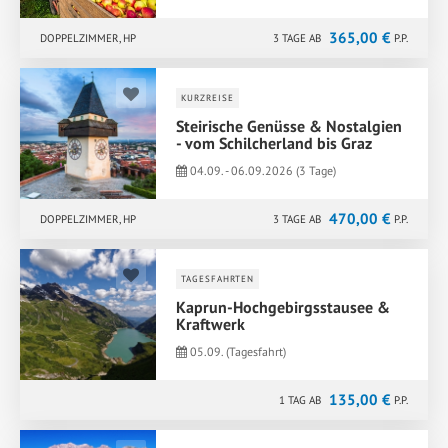
365,00 €
DOPPELZIMMER, HP
3 TAGE AB
P.P.
KURZREISE
Steirische Genüsse & Nostalgien
- vom Schilcherland bis Graz
04.09. - 06.09.2026 (3 Tage)
470,00 €
DOPPELZIMMER, HP
3 TAGE AB
P.P.
TAGESFAHRTEN
Kaprun-Hochgebirgsstausee &
Kraftwerk
05.09. (Tagesfahrt)
135,00 €
1 TAG AB
P.P.
BUSFAHRT, KRAFTWERKSFÜHRUNG, SCHRÄGAUFZUG, STAUMAUERFÜHRUNG, 2-